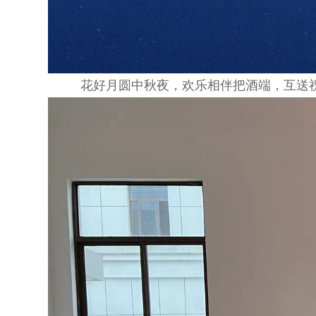
花好月圆中秋夜，欢乐相伴把酒端，互送