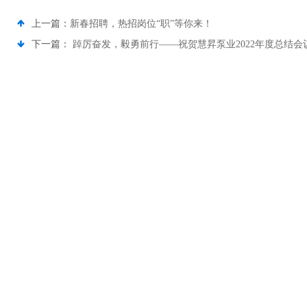
上一篇：
新春招聘，热招岗位“职”等你来！
下一篇：
踔厉奋发，毅勇前行——祝贺慧昇泵业2022年度总结会