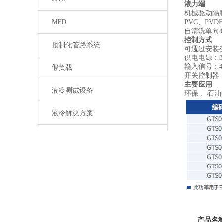
液⼒端
机械驱动隔
MFD
PVC、PV
⾃清洗单向
控制方式
预制化管路系统
可通过安装
供电电源：38
输入信号：4
假负载
开关控制器
主要应用
液冷测试设备
环保 、石
液冷解决方案
产品名