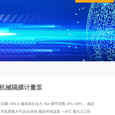
列机械隔膜计量泵
流量:500L/h 最⾼排出压⼒:7bar 调节范围:30%-100%， 稳态
提升⾼度最⼤可达2m⽔柱 最⾼环境温度:＋40℃ 最⼤⼊⼝压