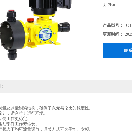
⼒:2bar
产品型号：
GT
更新时间：
202
联
明：
调量及调量锁紧结构，确保了泵⽆与伦⽐的稳定性。
设计，适合苛刻运⾏环境。
，使⼯作更稳定。
驱动部件⼯作寿命⻓。
⾏状态下均可流量调节，调节⽅式可选⼿动、变频。