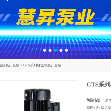
械隔膜计量泵
> GTS系列机械隔膜计量泵
GTS系
简要描述：
最⼤
精度±1% 吸⼊